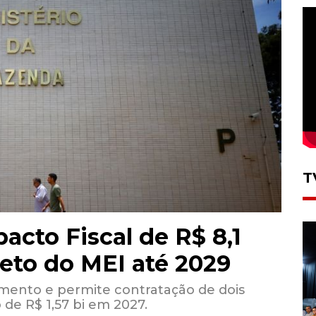
T
acto Fiscal de R$ 8,1
eto do MEI até 2029
mento e permite contratação de dois
 de R$ 1,57 bi em 2027.