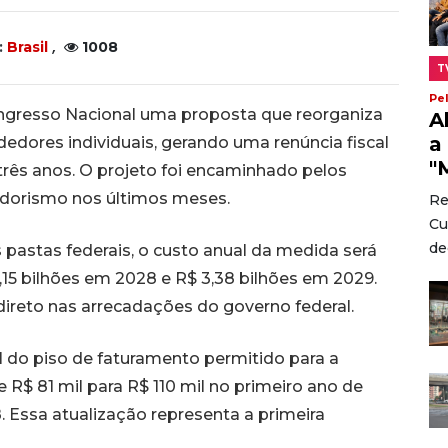
,
:
Brasil
1008
T
Pe
ngresso Nacional uma proposta que reorganiza
A
a
dedores individuais, gerando uma renúncia fiscal
"
três anos. O projeto foi encaminhado pelos
dorismo nos últimos meses.
Re
Cu
dec
 pastas federais, o custo anual da medida será
3,15 bilhões em 2028 e R$ 3,38 bilhões em 2029.
ireto nas arrecadações do governo federal.
l do piso de faturamento permitido para a
 R$ 81 mil para R$ 110 mil no primeiro ano de
. Essa atualização representa a primeira