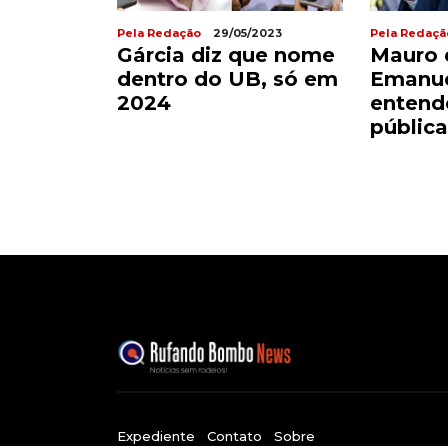
Pela Redação
29/05/2023
Pela Redaçã
Gárcia diz que nome
Mauro 
dentro do UB, só em
Emanue
2024
entend
pública
Expediente
Contato
Sobre