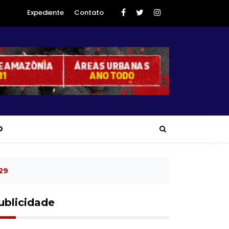
Expediente
Contato
O
29
ublicidade