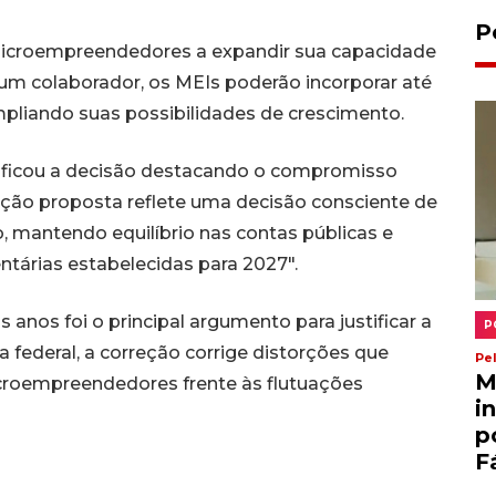
P
 microempreendedores a expandir sua capacidade
um colaborador, os MEIs poderão incorporar até
mpliando suas possibilidades de crescimento.
ificou a decisão destacando o compromisso
zação proposta reflete uma decisão consciente de
 mantendo equilíbrio nas contas públicas e
tárias estabelecidas para 2027".
anos foi o principal argumento para justificar a
P
federal, a correção corrige distorções que
Pe
M
croempreendedores frente às flutuações
i
p
F