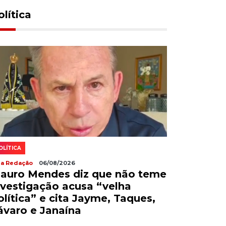
olítica
OLÍTICA
la Redação
06/08/2026
auro Mendes diz que não teme
nvestigação acusa “velha
olítica” e cita Jayme, Taques,
ávaro e Janaína