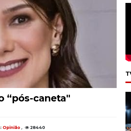
T
o “pós-caneta"
,
a:
Opinião
28440