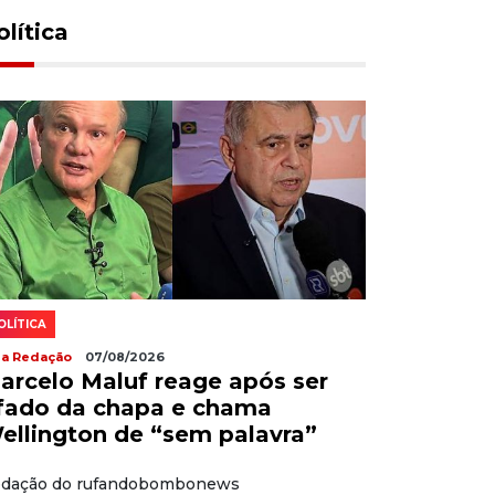
olítica
OLÍTICA
la Redação
07/08/2026
arcelo Maluf reage após ser
ifado da chapa e chama
ellington de “sem palavra”
dação do rufandobombonews