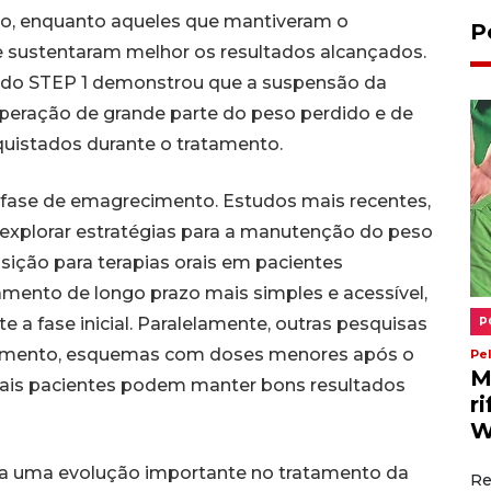
ido, enquanto aqueles que mantiveram o
P
sustentaram melhor os resultados alcançados.
do STEP 1 demonstrou que a suspensão da
peração de grande parte do peso perdido e de
quistados durante o tratamento.
a fase de emagrecimento. Estudos mais recentes,
plorar estratégias para a manutenção do peso
nsição para terapias orais em pacientes
tamento de longo prazo mais simples e acessível,
e a fase inicial. Paralelamente, outras pesquisas
P
lvimento, esquemas com doses menores após o
Pe
M
uais pacientes podem manter bons resultados
r
W
a uma evolução importante no tratamento da
Re