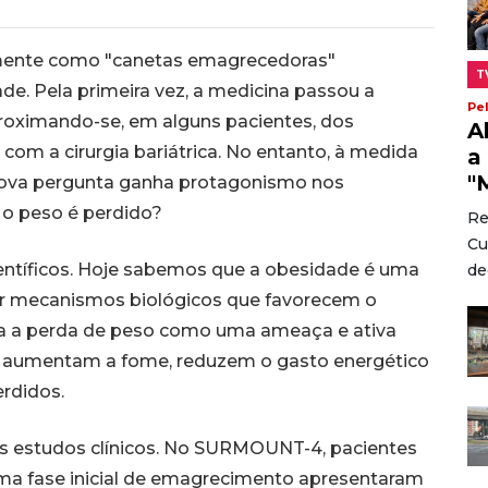
ente como "canetas emagrecedoras"
T
e. Pela primeira vez, a medicina passou a
Pe
proximando-se, em alguns pacientes, dos
A
com a cirurgia bariátrica. No entanto, à medida
a
"
nova pergunta ganha protagonismo nos
 o peso é perdido?
Re
Cu
entíficos. Hoje sabemos que a obesidade é uma
dec
r mecanismos biológicos que favorecem o
ta a perda de peso como uma ameaça e ativa
e aumentam a fome, reduzem o gasto energético
rdidos.
es estudos clínicos. No SURMOUNT-4, pacientes
ma fase inicial de emagrecimento apresentaram