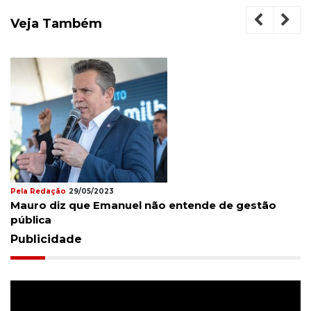
Veja Também
29/05/2023
Pela Redação
2
 que Emanuel não entende de gestão
Entregador
motorista 
Publicidade