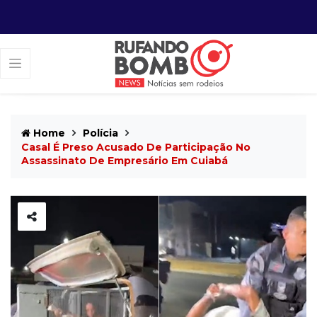
Home
Polícia
Casal É Preso Acusado De Participação No
Assassinato De Empresário Em Cuiabá