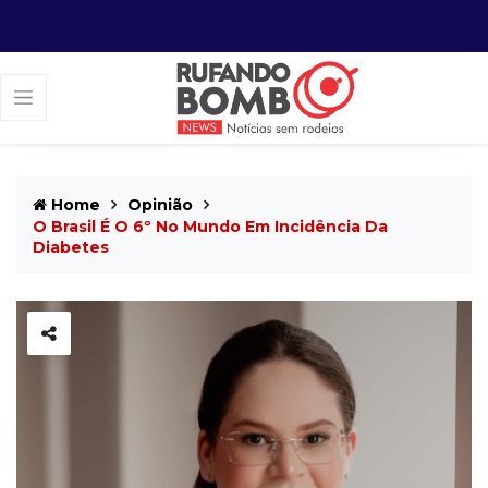
Home
Opinião
O Brasil É O 6º No Mundo Em Incidência Da
Diabetes