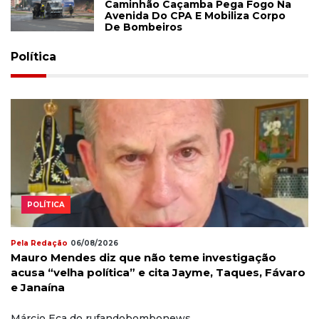
Caminhão Caçamba Pega Fogo Na
Avenida Do CPA E Mobiliza Corpo
De Bombeiros
Política
POLÍTICA
Pela Redação
06/08/2026
Mauro Mendes diz que não teme investigação
acusa “velha política” e cita Jayme, Taques, Fávaro
e Janaína
Márcio Eça do rufandobombonews