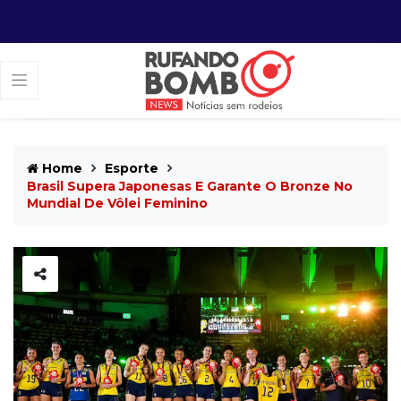
Home
Esporte
Brasil Supera Japonesas E Garante O Bronze No
Mundial De Vôlei Feminino