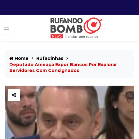
Home
Rufadinhas
Deputado Ameaça Expor Bancos Por Explorar
Servidores Com Consignados