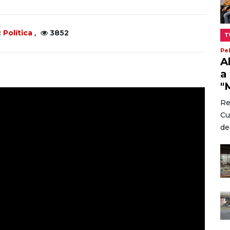
,
:
Política
3852
T
Pe
A
a
"
Re
Cu
dec