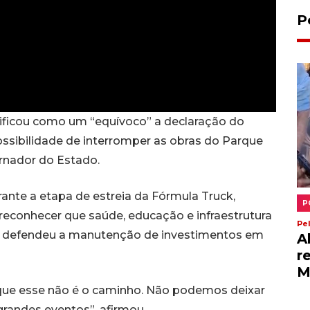
P
assificou como um “equívoco” a declaração do
ssibilidade de interromper as obras do Parque
rnador do Estado.
ante a etapa de estreia da Fórmula Truck,
P
 reconhecer que saúde, educação e infraestrutura
Pe
lio defendeu a manutenção de investimentos em
A
r
M
 que esse não é o caminho. Não podemos deixar
 grandes eventos”, afirmou.