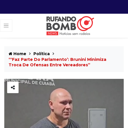
Home
Política
“‘Faz Parte Do Parlamento’: Brunini Minimiza
Troca De Ofensas Entre Vereadores”