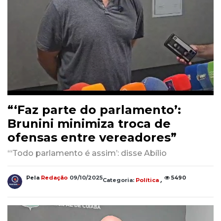
“‘Faz parte do parlamento’:
Brunini minimiza troca de
ofensas entre vereadores”
“‘Todo parlamento é assim’: disse Abílio
,
Pela
Redação
09/10/2025
5490
Categoria:
Política