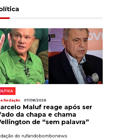
olítica
OLÍTICA
la Redação
07/08/2026
arcelo Maluf reage após ser
ifado da chapa e chama
ellington de “sem palavra”
dação do rufandobombonews