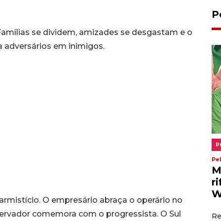
P
. Famílias se dividem, amizades se desgastam e o
a adversários em inimigos.
P
Pe
M
r
W
rmistício. O empresário abraça o operário no
servador comemora com o progressista. O Sul
Re