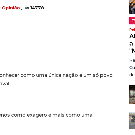
,
:
Opinião
14778
T
Pe
A
a
"
Re
Cu
dec
conhecer como uma única nação e um só povo
val.
 menos como exagero e mais como uma