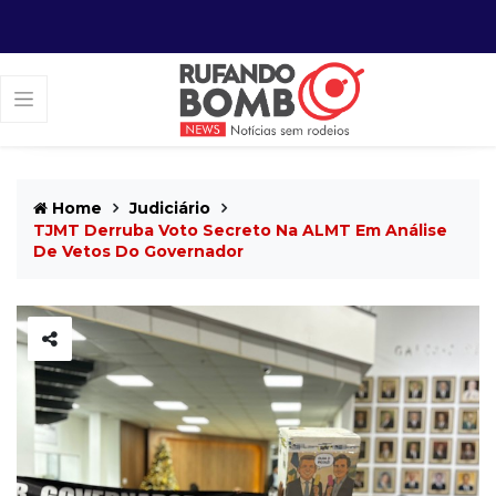
Home
Judiciário
TJMT Derruba Voto Secreto Na ALMT Em Análise
De Vetos Do Governador