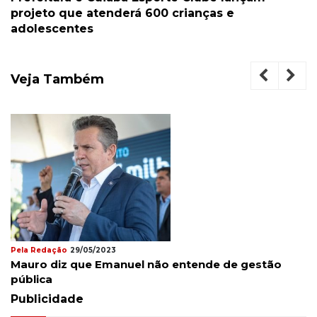
projeto que atenderá 600 crianças e
adolescentes
Veja Também
ela Redação
29/05/2023
Pel
Mauro diz que Emanuel não entende de gestão
En
pública
mo
Publicidade