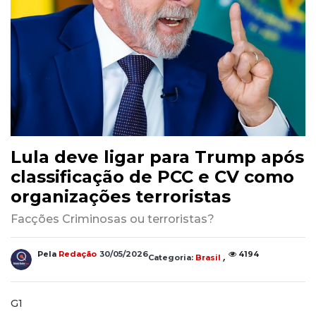
Lula deve ligar para Trump após
classificação de PCC e CV como
organizações terroristas
Facções Criminosas ou terroristas?
,
Pela
Redação
30/05/2026
4194
Categoria:
Brasil
G1